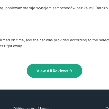
ę, ponieważ oferuje wynajem samochodów bez kaucji. Bardzo
rmed on time, and the car was provided according to the select
es right away.
→
View All Reviews
Půjčovna Aut Madeira
O