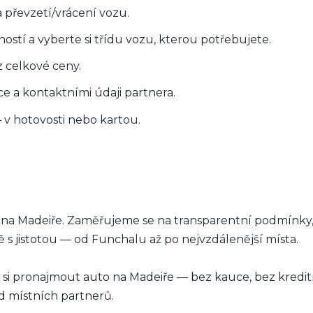
 převzetí/vrácení vozu.
stí a vyberte si třídu vozu, kterou potřebujete.
 celkové ceny.
ce a kontaktními údaji partnera.
– v hotovosti nebo kartou.
na Madeiře. Zaměřujeme se na transparentní podmínky, 
s jistotou — od Funchalu až po nejvzdálenější místa.
k si pronajmout auto na Madeiře — bez kauce, bez kredit
d místních partnerů.