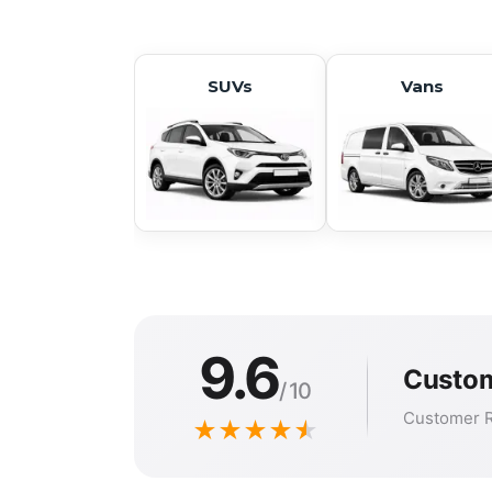
SUVs
Vans
9.6
Custom
/ 10
Customer R
★
★
★
★
★