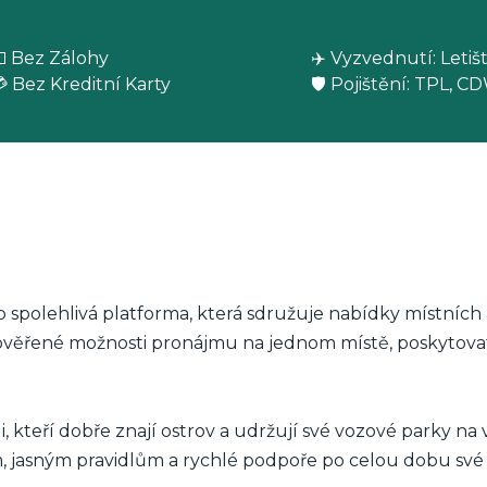
 Bez Zálohy
✈️ Vyzvednutí: Letiš
 Bez Kreditní Karty
🛡️ Pojištění: TPL, C
 spolehlivá platforma, která sdružuje nabídky místníc
t ověřené možnosti pronájmu na jednom místě, poskyto
 kteří dobře znají ostrov a udržují své vozové parky na 
, jasným pravidlům a rychlé podpoře po celou dobu své 