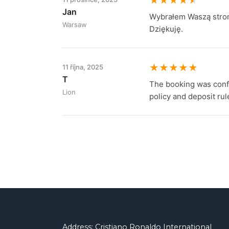
★
★
★
★
★
Jan
Wybrałem Waszą stron
Warsaw
Dziękuję.
★
★
★
★
★
11 října, 2025
T
The booking was confi
Lion
policy and deposit rul
Address: Cristiano Ronaldo International