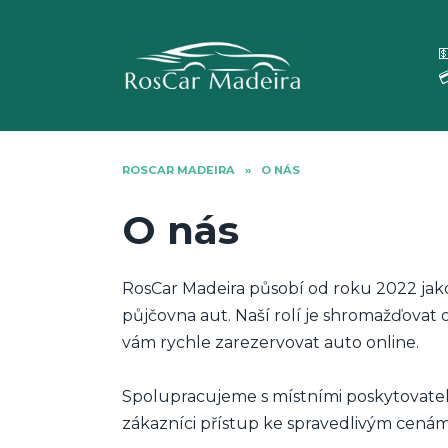
Skip
to

content

ROSCAR MADEIRA
»
O NÁS
O nás
RosCar Madeira působí od roku 2022 jako
půjčovna aut. Naší rolí je shromažďova
vám rychle zarezervovat auto online.
Spolupracujeme s místními poskytovateli,
zákazníci přístup ke spravedlivým cenám