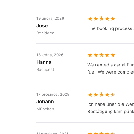
★
★
★
★
★
19 února, 2026
Jose
The booking process an
Benidorm
★
★
★
★
★
13 ledna, 2026
Hanna
We rented a car at Fun
Budapest
fuel. We were complete
★
★
★
★
★
17 prosince, 2025
Johann
Ich habe über die Web
München
Bestätigung kam pünkt
11 prosince, 2025