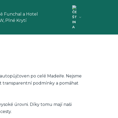
tě Funchal a Hotel
DW, Plné Krytí
h autopůjčoven po celé Madeiře. Nejsme
vat transparentní podmínky a pomáhat
vysoké úrovni. Díky tomu mají naši
cesty.