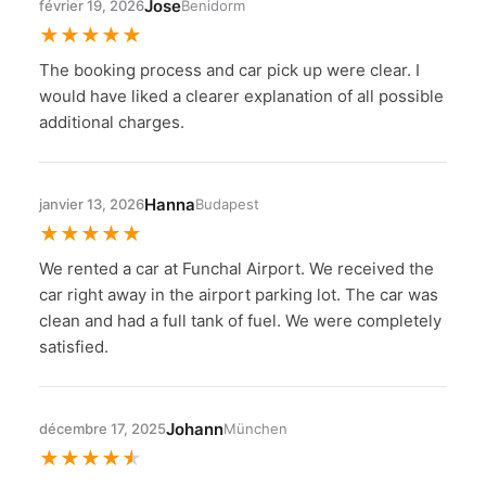
Jose
février 19, 2026
Benidorm
★
★
★
★
★
The booking process and car pick up were clear. I
would have liked a clearer explanation of all possible
additional charges.
Hanna
janvier 13, 2026
Budapest
★
★
★
★
★
We rented a car at Funchal Airport. We received the
car right away in the airport parking lot. The car was
clean and had a full tank of fuel. We were completely
satisfied.
Johann
décembre 17, 2025
München
★
★
★
★
★