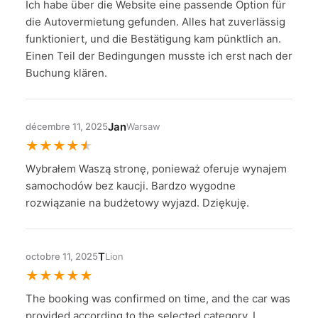
Ich habe über die Website eine passende Option für
die Autovermietung gefunden. Alles hat zuverlässig
funktioniert, und die Bestätigung kam pünktlich an.
Einen Teil der Bedingungen musste ich erst nach der
Buchung klären.
Jan
décembre 11, 2025
Warsaw
★
★
★
★
★
Wybrałem Waszą stronę, ponieważ oferuje wynajem
samochodów bez kaucji. Bardzo wygodne
rozwiązanie na budżetowy wyjazd. Dziękuję.
T
octobre 11, 2025
Lion
★
★
★
★
★
The booking was confirmed on time, and the car was
provided according to the selected category. I