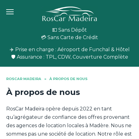
Skip
to
content
💵 Sans Dépôt
💳 Sans Carte de Crédit
✈️ Prise en charge : Aéroport de Funchal & Hôtel
🛡️ Assurance : TPL, CDW, Couverture Complète
ROSCAR MADEIRA
»
À PROPOS DE NOUS
À propos de nous
RosCar Madeira opère depuis 2022 en tant
qu’agrégateur de confiance des offres provenant
des agences de location locales à Madère. Nous ne
sommes pas une société de location. Notre rôle est