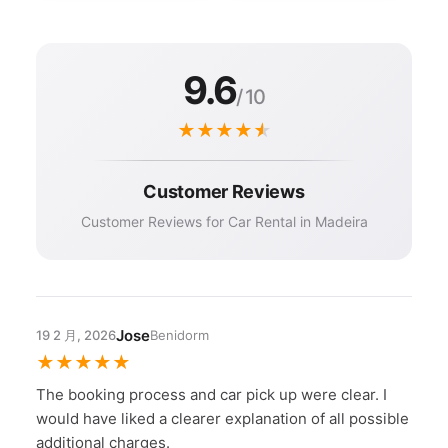
9.6
/ 10
★
★
★
★
★
Customer Reviews
Customer Reviews for Car Rental in Madeira
Jose
19 2 月, 2026
Benidorm
★
★
★
★
★
The booking process and car pick up were clear. I
would have liked a clearer explanation of all possible
additional charges.