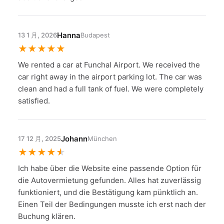
Hanna
13 1 月, 2026
Budapest
★
★
★
★
★
We rented a car at Funchal Airport. We received the
car right away in the airport parking lot. The car was
clean and had a full tank of fuel. We were completely
satisfied.
Johann
17 12 月, 2025
München
★
★
★
★
★
Ich habe über die Website eine passende Option für
die Autovermietung gefunden. Alles hat zuverlässig
funktioniert, und die Bestätigung kam pünktlich an.
Einen Teil der Bedingungen musste ich erst nach der
Buchung klären.