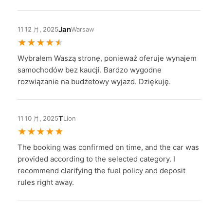
Jan
11 12 月, 2025
Warsaw
★
★
★
★
★
Wybrałem Waszą stronę, ponieważ oferuje wynajem
samochodów bez kaucji. Bardzo wygodne
rozwiązanie na budżetowy wyjazd. Dziękuję.
T
11 10 月, 2025
Lion
★
★
★
★
★
The booking was confirmed on time, and the car was
provided according to the selected category. I
recommend clarifying the fuel policy and deposit
rules right away.