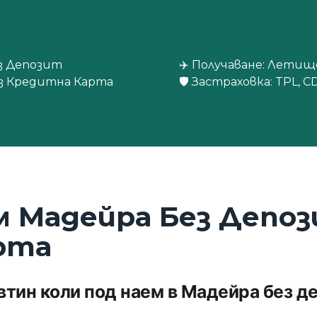
ез Депозит
✈️ Получаване: Лети
ез Кредитна Карта
🛡️ Застраховка: TPL,
м Мадейра Без Депоз
рта
втин коли под наем в Мадейра без д