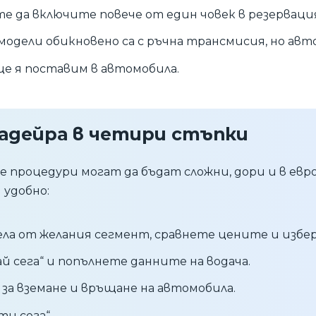
 да включите повече от един човек в резерваци
одели обикновено са с ръчна трансмисия, но авт
ще я поставим в автомобила.
Мадейра в четири стъпки
процедури могат да бъдат сложни, дори и в евр
 удобно:
ла от желания сегмент, сравнете цените и избе
 сега“ и попълнете данните на водача.
за вземане и връщане на автомобила.
и сега“.