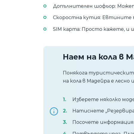
Допълнителен шофьор: Можете
Скоростна кутия: Евтините м
SIM карта: Просто кажете, и 
Наем на кола в 
Понякога туристическите 
на кола в Мадейра е лесно и
Изберете няколко моде
Натиснете „Резервирай
Посочете информация 
Потвърдете чрез „Плат