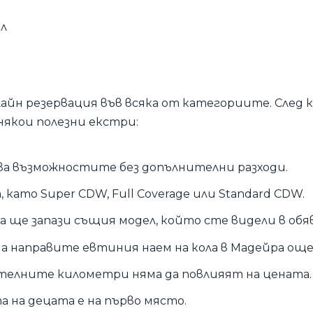
л
лайн резервация във всяка от категориите. След
някои полезни екстри:
ва възможностите без допълнителни разходи.
, като Super CDW, Full Coverage или Standard CDW.
а ще запази същия модел, който сте видели в обя
да направите евтиния наем на кола в Мадейра още
телните километри няма да повлияят на цената.
 на децата е на първо място.