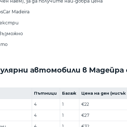
ен наем), за да получите най-добра цена
Car Madeira
 екстри
 възможно
ето
опулярни автомобили в Мадейра 
Пътници
Багаж
Цена на ден (нисък 
4
1
€22
4
1
€27
ини
4
1
€32