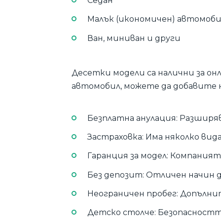
Седан
Малък (икономичен) автомоби
Ван, миниван и други
Десетки модели са налични за он
автомобил, можете да добавите 
Безплатна анулация: Разширя
Застраховка: Има няколко вида
Гаранция за модел: Компаният
Без депозит: Отличен начин 
Неограничен пробег: Допълни
Детско столче: Безопасността