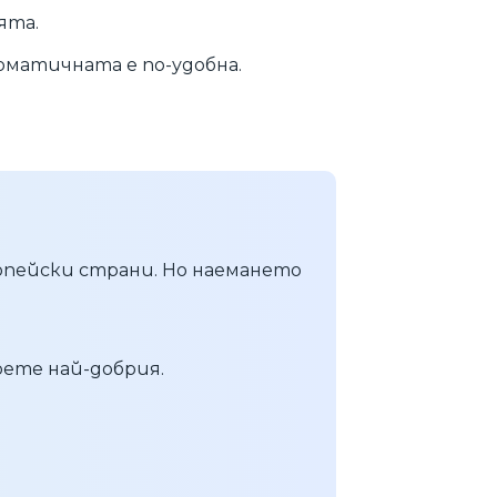
ята.
оматичната е по-удобна.
опейски страни. Но наемането
рете най-добрия.