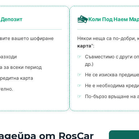
 Депозит
Коли Под Наем Мад
равите вашето шофиране
Някои неща са по-добри, к
карта
":
разходи
Съвместимо с други опц
др.)
а за всеки период
Не се изисква предише
кредитна карта
Не е необходима креди
елно.
По-бързо връщане на 
адейра от RosCar