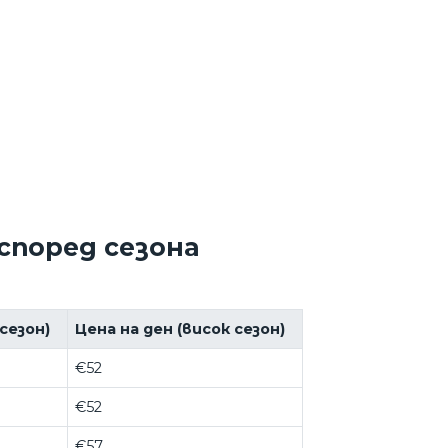
според сезона
сезон)
Цена на ден (висок сезон)
€52
€52
€57