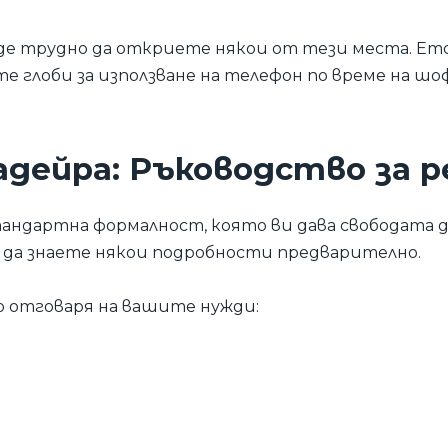
де трудно да откриете някои от тези места. Ет
ете глоби за използване на телефон по време на шо
адейра: Ръководство за 
тандартна формалност, която ви дава свободата 
о да знаете някои подробности предварително.
 отговаря на вашите нужди: