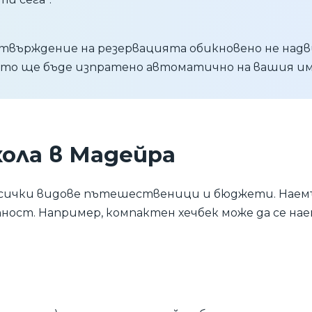
отвърждение на резервацията обикновено не над
о ще бъде изпратено автоматично на вашия им
кола в Мадейра
всички видове пътешественици и бюджети. Наемъ
ност. Например, компактен хечбек може да се наем