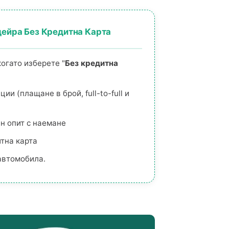
ейра Без Кредитна Карта
огато изберете "
Без кредитна
ии (плащане в брой, full-to-full и
н опит с наемане
тна карта
автомобила.