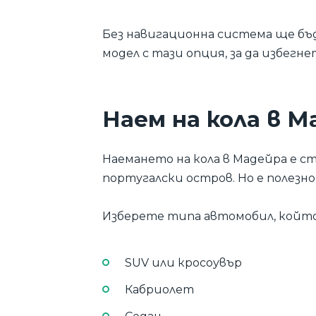
Без навигационна система ще бъ
модел с тази опция, за да избегн
Наем на кола в М
Наемането на кола в Мадейра е с
португалски остров. Но е полезн
Изберете типа автомобил, който
SUV или кросоувър
Кабриолет