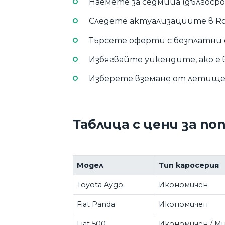
Наемете за седмица (дългосроч
Следете актуализациите в Ros
Търсете оферти с безплатни
Избягвайте уикендите, ако е
Изберете вземане от летищ
Таблица с цени за п
Модел
Тип каросерия
Toyota Aygo
Икономичен
Fiat Panda
Икономичен
Fiat 500
Икономичен / М