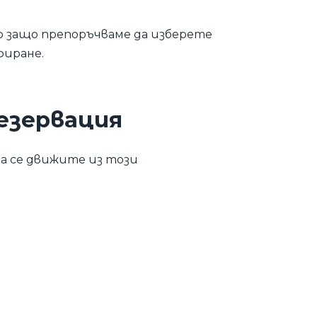
о защо препоръчваме да изберете
фиране.
резервация
да се движите из този