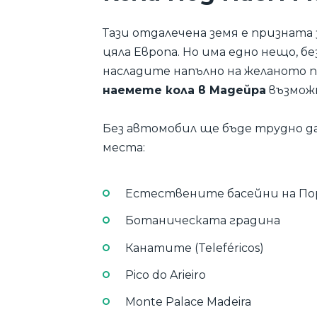
Тази отдалечена земя е призната
цяла Европа. Но има едно нещо, б
насладите напълно на желаното п
наемете кола в Мадейра
възможн
Без автомобил ще бъде трудно 
места:
Естествените басейни на П
Ботаническата градина
Канатите (Teleféricos)
Pico do Arieiro
Monte Palace Madeira