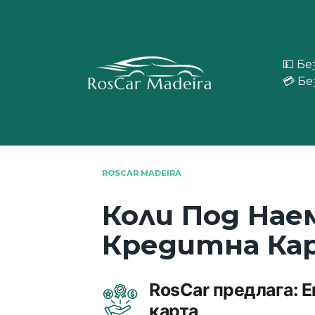
Skip
to
content
💵 Б
💳 Б
ROSCAR MADEIRA
Коли Под Нае
Кредитна Ка
RosCar предлага: Е
карта