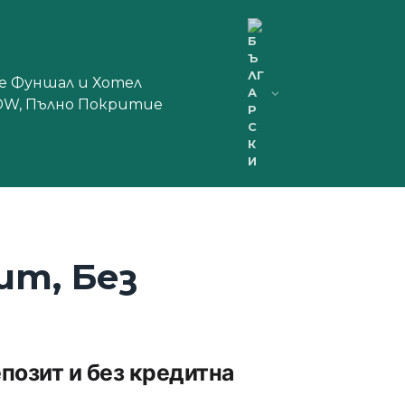
ще Фуншал и Хотел
 CDW, Пълно Покритие
ит, Без
епозит и без кредитна