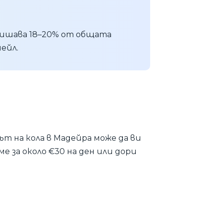
вишава 18–20% от общата
ейл.
т на кола в Мадейра може да ви
е за около €30 на ден или дори