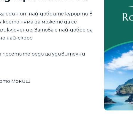
 за един от най-добрите курорти в
ез което няма да можете да се
риключение. Затова е най-добре да
о най-скоро.
да посетите редица удивителни
орто Мониш