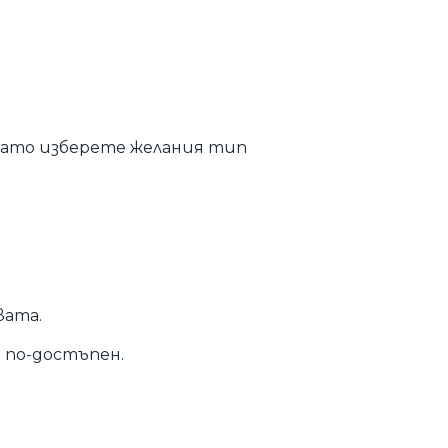
 като изберете желания тип
вата.
 по-достъпен.