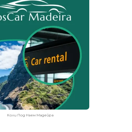
Коли Под Наем Мадейра