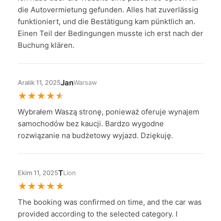
die Autovermietung gefunden. Alles hat zuverlässig
funktioniert, und die Bestätigung kam pünktlich an.
Einen Teil der Bedingungen musste ich erst nach der
Buchung klären.
Jan
Aralık 11, 2025
Warsaw
★
★
★
★
★
Wybrałem Waszą stronę, ponieważ oferuje wynajem
samochodów bez kaucji. Bardzo wygodne
rozwiązanie na budżetowy wyjazd. Dziękuję.
T
Ekim 11, 2025
Lion
★
★
★
★
★
The booking was confirmed on time, and the car was
provided according to the selected category. I