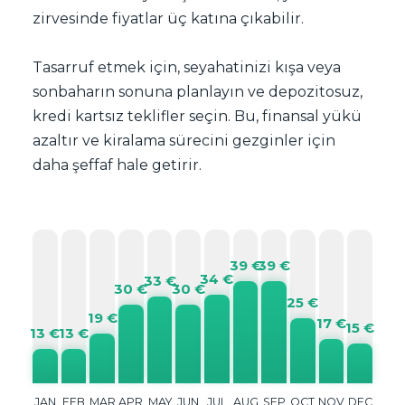
zirvesinde fiyatlar üç katına çıkabilir.
Tasarruf etmek için, seyahatinizi kışa veya
sonbaharın sonuna planlayın ve depozitosuz,
kredi kartsız teklifler seçin. Bu, finansal yükü
azaltır ve kiralama sürecini gezginler için
daha şeffaf hale getirir.
39 €
39 €
34 €
33 €
30 €
30 €
25 €
19 €
17 €
15 €
13 €
13 €
JAN
FEB
MAR
APR
MAY
JUN
JUL
AUG
SEP
OCT
NOV
DEC