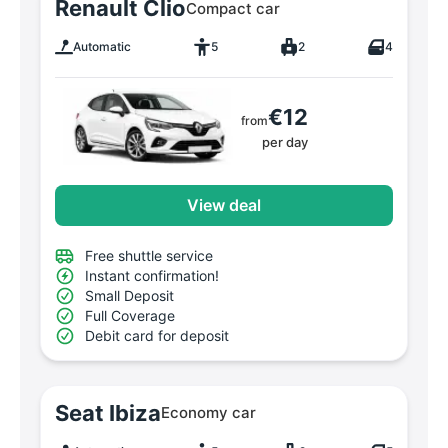
Renault Clio
Compact car
Automatic
5
2
4
€12
from
per day
View deal
Free shuttle service
Instant confirmation!
Small Deposit
Full Coverage
Debit card for deposit
Seat Ibiza
Economy car