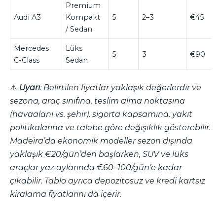
Premium
Audi A3
Kompakt
5
2–3
€45
/ Sedan
Mercedes
Lüks
5
3
€90
C-Class
Sedan
⚠️
Uyarı
: Belirtilen fiyatlar yaklaşık değerlerdir ve
sezona, araç sınıfına, teslim alma noktasına
(havaalanı vs. şehir), sigorta kapsamına, yakıt
politikalarına ve talebe göre değişiklik gösterebilir.
Madeira’da ekonomik modeller sezon dışında
yaklaşık €20/gün’den başlarken, SUV ve lüks
araçlar yaz aylarında €60–100/gün’e kadar
çıkabilir. Tablo ayrıca depozitosuz ve kredi kartsız
kiralama fiyatlarını da içerir.