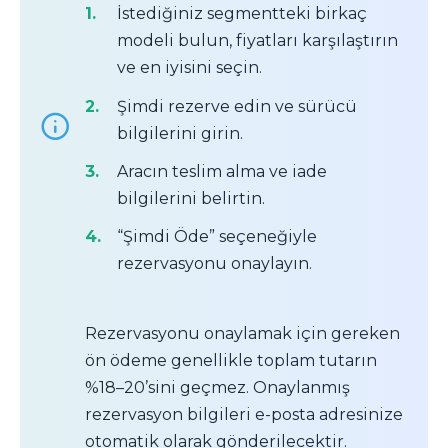
İstediğiniz segmentteki birkaç
modeli bulun, fiyatları karşılaştırın
ve en iyisini seçin.
Şimdi rezerve edin ve sürücü
bilgilerini girin.
Aracın teslim alma ve iade
bilgilerini belirtin.
“Şimdi Öde” seçeneğiyle
rezervasyonu onaylayın.
Rezervasyonu onaylamak için gereken
ön ödeme genellikle toplam tutarın
%18–20’sini geçmez. Onaylanmış
rezervasyon bilgileri e-posta adresinize
otomatik olarak gönderilecektir.