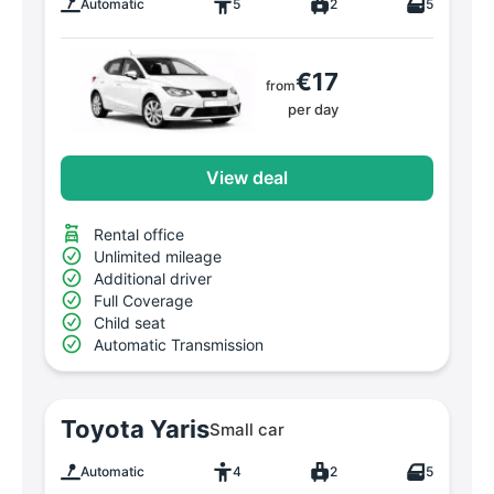
Automatic
5
2
5
€17
from
per day
View deal
Rental office
Unlimited mileage
Additional driver
Full Coverage
Child seat
Automatic Transmission
Toyota Yaris
Small car
Automatic
4
2
5