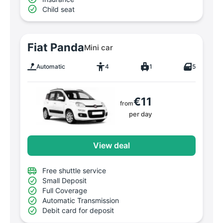
Child seat
Fiat Panda
Mini car
Automatic
4
1
5
€11
from
per day
View deal
Free shuttle service
Small Deposit
Full Coverage
Automatic Transmission
Debit card for deposit