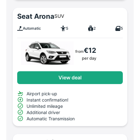
Seat Arona
SUV
Automatic
5
2
5
€12
from
per day
View deal
Airport pick-up
Instant confirmation!
Unlimited mileage
Additional driver
Automatic Transmission