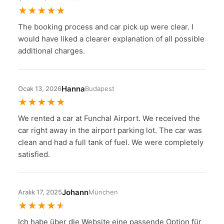
★
★
★
★
★
The booking process and car pick up were clear. I
would have liked a clearer explanation of all possible
additional charges.
Hanna
Ocak 13, 2026
Budapest
★
★
★
★
★
We rented a car at Funchal Airport. We received the
car right away in the airport parking lot. The car was
clean and had a full tank of fuel. We were completely
satisfied.
Johann
Aralık 17, 2025
München
★
★
★
★
★
Ich habe über die Website eine passende Option für