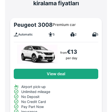
kiralama fiyatları
Peugeot 3008
Premium car
Automatic
5
2
5
€13
from
per day
View deal
Airport pick-up
Unlimited mileage
No Deposit
No Credit Card
Pay Part Now
Insurance