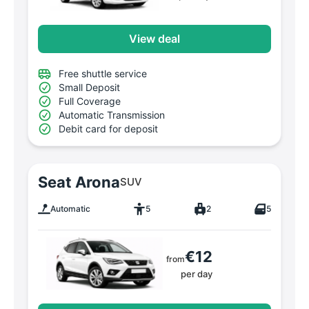
View deal
Free shuttle service
Small Deposit
Full Coverage
Automatic Transmission
Debit card for deposit
Seat Arona
SUV
Automatic
5
2
5
€12
from
per day