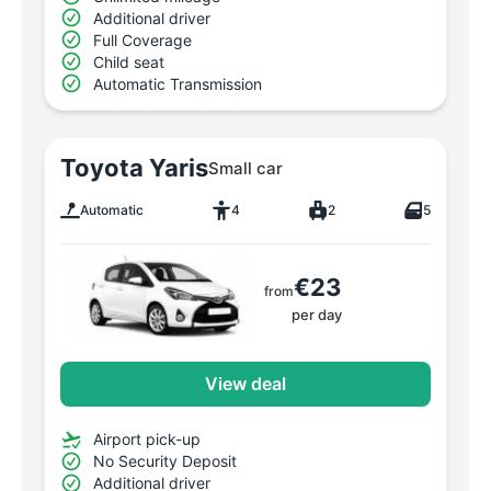
Additional driver
Full Coverage
Child seat
Automatic Transmission
Toyota Yaris
Small car
Automatic
4
2
5
€23
from
per day
View deal
Airport pick-up
No Security Deposit
Additional driver