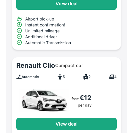
View deal
Airport pick-up
Instant confirmation!
Unlimited mileage
Additional driver
Automatic Transmission
Renault Clio
Compact car
Automatic
5
2
4
€12
from
per day
View deal