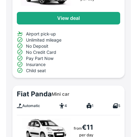
View deal
Airport pick-up
Unlimited mileage
No Deposit
No Credit Card
Pay Part Now
Insurance
Child seat
Fiat Panda
Mini car
Automatic
4
1
5
€11
from
per day