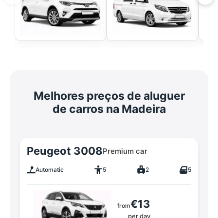
Melhores preços de aluguer
de carros na Madeira
Peugeot 3008
Premium car
Automatic
5
2
5
€13
from
per day