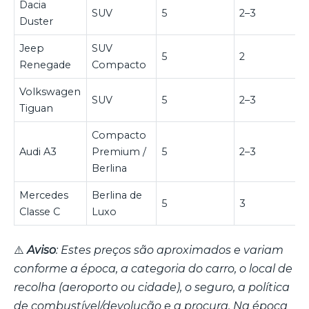
Dacia
SUV
5
2–3
Duster
Jeep
SUV
5
2
Renegade
Compacto
Volkswagen
SUV
5
2–3
Tiguan
Compacto
Audi A3
Premium /
5
2–3
Berlina
Mercedes
Berlina de
5
3
Classe C
Luxo
⚠️
Aviso
: Estes preços são aproximados e variam
conforme a época, a categoria do carro, o local de
recolha (aeroporto ou cidade), o seguro, a política
de combustível/devolução e a procura. Na época