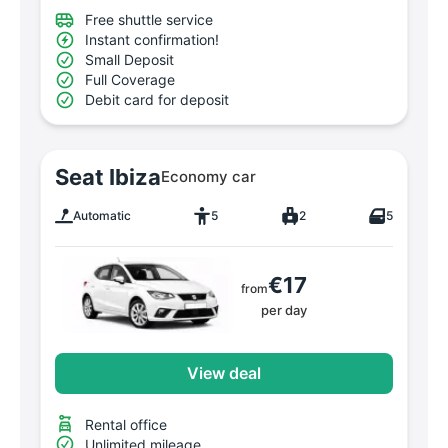
Free shuttle service
Instant confirmation!
Small Deposit
Full Coverage
Debit card for deposit
Seat Ibiza
Economy car
Automatic
5
2
5
€17
from
per day
View deal
Rental office
Unlimited mileage