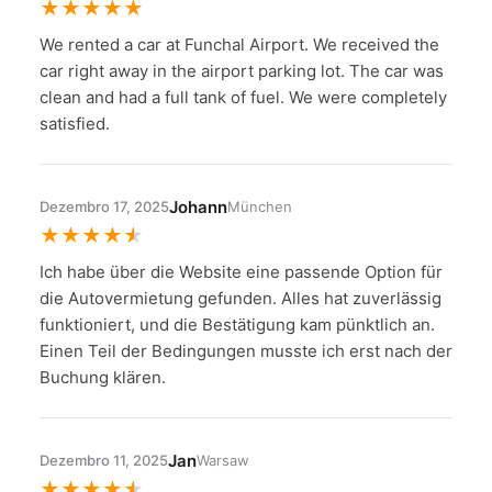
★
★
★
★
★
We rented a car at Funchal Airport. We received the
car right away in the airport parking lot. The car was
clean and had a full tank of fuel. We were completely
satisfied.
Johann
Dezembro 17, 2025
München
★
★
★
★
★
Ich habe über die Website eine passende Option für
die Autovermietung gefunden. Alles hat zuverlässig
funktioniert, und die Bestätigung kam pünktlich an.
Einen Teil der Bedingungen musste ich erst nach der
Buchung klären.
Jan
Dezembro 11, 2025
Warsaw
★
★
★
★
★