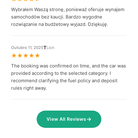
Wybrałem Waszą stronę, ponieważ oferuje wynajem
samochodów bez kaucji. Bardzo wygodne
rozwiązanie na budżetowy wyjazd. Dziękuję.
T
Outubro 11, 2025
Lion
★
★
★
★
★
The booking was confirmed on time, and the car was
provided according to the selected category. I
recommend clarifying the fuel policy and deposit
rules right away.
→
View All Reviews