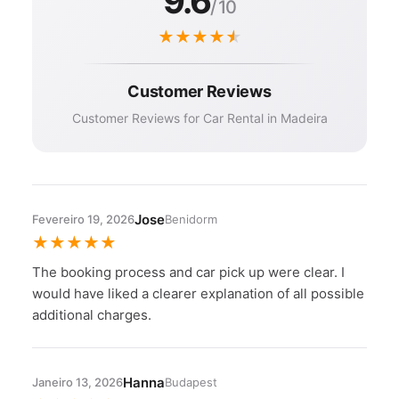
9.6
/ 10
★
★
★
★
★
Customer Reviews
Customer Reviews for Car Rental in Madeira
Jose
Fevereiro 19, 2026
Benidorm
★
★
★
★
★
The booking process and car pick up were clear. I
would have liked a clearer explanation of all possible
additional charges.
Hanna
Janeiro 13, 2026
Budapest