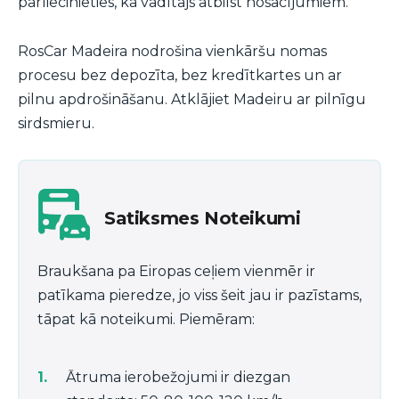
pārliecinieties, ka vadītājs atbilst nosacījumiem.
RosCar Madeira nodrošina vienkāršu nomas
procesu bez depozīta, bez kredītkartes un ar
pilnu apdrošināšanu. Atklājiet Madeiru ar pilnīgu
sirdsmieru.
Satiksmes Noteikumi
Braukšana pa Eiropas ceļiem vienmēr ir
patīkama pieredze, jo viss šeit jau ir pazīstams,
tāpat kā noteikumi. Piemēram:
Ātruma ierobežojumi ir diezgan