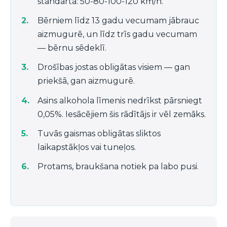
standarta: 50-80-100-120 km/h.
Bērniem līdz 13 gadu vecumam jābrauc
aizmugurē, un līdz trīs gadu vecumam
— bērnu sēdeklī.
Drošības jostas obligātas visiem — gan
priekšā, gan aizmugurē.
Asins alkohola līmenis nedrīkst pārsniegt
0,05%. Iesācējiem šis rādītājs ir vēl zemāks.
Tuvās gaismas obligātas sliktos
laikapstākļos vai tuneļos.
Protams, braukšana notiek pa labo pusi.